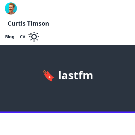
Curtis Timson
Blog
CV
🔖
lastfm